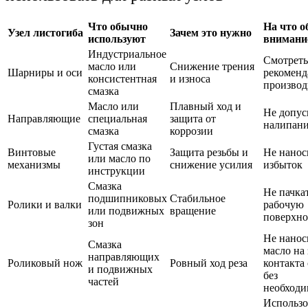
Что обычно
На что о
Узел листогиба
Зачем это нужно
используют
внимани
Индустриальное
Смотреть
масло или
Снижение трения
Шарниры и оси
рекомен
консистентная
и износа
производ
смазка
Масло или
Плавный ход и
Не допус
Направляющие
специальная
защита от
налипани
смазка
коррозии
Густая смазка
Винтовые
Защита резьбы и
Не нанос
или масло по
механизмы
снижение усилия
избыток
инструкции
Смазка
Не пачка
подшипниковых
Стабильное
Ролики и валки
рабочую
или подвижных
вращение
поверхно
зон
Не нанос
Смазка
масло на
направляющих
Роликовый нож
Ровный ход реза
контакта
и подвижных
без
частей
необходи
Использо