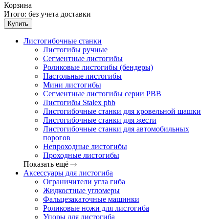
Корзина
Итого:
без учета доставки
Купить
Листогибочные станки
Листогибы ручные
Сегментные листогибы
Роликовые листогибы (бендеры)
Настольные листогибы
Мини листогибы
Сегментные листогибы серии PBB
Листогибы Stalex pbb
Листогибочные станки для кровельной шашки
Листогибочные станки для жести
Листогибочные станки для автомобильных
порогов
Непроходные листогибы
Проходные листогибы
Показать ещё
Аксессуары для листогиба
Ограничители угла гиба
Жидкостные угломеры
Фальцезакаточные машинки
Роликовые ножи для листогиба
Упоры для листогиба