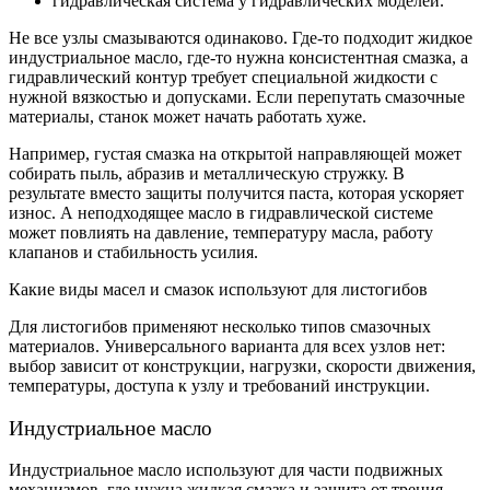
гидравлическая система у гидравлических моделей.
Не все узлы смазываются одинаково. Где-то подходит жидкое
индустриальное масло, где-то нужна консистентная смазка, а
гидравлический контур требует специальной жидкости с
нужной вязкостью и допусками. Если перепутать смазочные
материалы, станок может начать работать хуже.
Например, густая смазка на открытой направляющей может
собирать пыль, абразив и металлическую стружку. В
результате вместо защиты получится паста, которая ускоряет
износ. А неподходящее масло в гидравлической системе
может повлиять на давление, температуру масла, работу
клапанов и стабильность усилия.
Какие виды масел и смазок используют для листогибов
Для листогибов применяют несколько типов смазочных
материалов. Универсального варианта для всех узлов нет:
выбор зависит от конструкции, нагрузки, скорости движения,
температуры, доступа к узлу и требований инструкции.
Индустриальное масло
Индустриальное масло используют для части подвижных
механизмов, где нужна жидкая смазка и защита от трения.