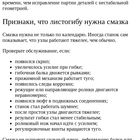
времени, чем исправление партии деталей с нестабильной
геометрией.
Признаки, что листогибу нужна смазка
Смазка нужна не только по календарю. Иногда станок сам
показывает, что узлы работают тяжелее, чем обычно.
Проверьте обслуживание, если:
появился скрип;
увеличилось усилие при гибке;
гибочная балка движется рывками;
прижимной механизм работает туго;
появились следы коррозии;
режущие или направляющие ролики двигаются
неравномерно;
появился люфт в подвижных соединениях;
станок стал работать шумнее;
после простоя узлы двигаются тяжелее;
результат гибки стал менее стабильным;
роликовый нож начал идти с усилием;
регулировочные винты вращаются туго.
Смазка не исправит сильный износ, деформацию балки или