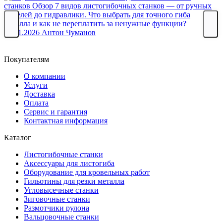
станков
Обзор 7 видов листогибочных станков — от ручных
моделей до гидравлики. Что выбрать для точного гиба
У
металла и как не переплатить за ненужные функции?
о
25.01.2026
Антон Чуманов
л
н
Покупателям
О компании
Услуги
Доставка
Оплата
Сервис и гарантия
Контактная информация
Каталог
Листогибочные станки
Аксессуары для листогиба
Оборудование для кровельных работ
Гильотины для резки металла
Угловысечные станки
Зиговочные станки
Размотчики рулона
Вальцовочные станки