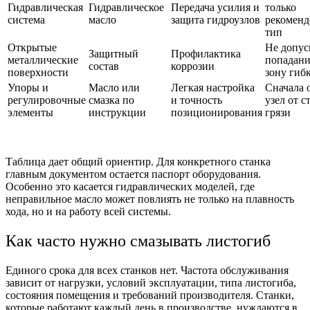
Гидравлическая
Гидравлическое
Передача усилия и
только
система
масло
защита гидроузлов
рекомен
тип
Открытые
Не допус
Защитный
Профилактика
металлические
попадани
состав
коррозии
поверхности
зону гиб
Упоры и
Масло или
Легкая настройка
Сначала 
регулировочные
смазка по
и точность
узел от с
элементы
инструкции
позиционирования
грязи
Таблица дает общий ориентир. Для конкретного станка
главным документом остается паспорт оборудования.
Особенно это касается гидравлических моделей, где
неправильное масло может повлиять не только на плавность
хода, но и на работу всей системы.
Как часто нужно смазывать листогиб
Единого срока для всех станков нет. Частота обслуживания
зависит от нагрузки, условий эксплуатации, типа листогиба,
состояния помещения и требований производителя. Станки,
которые работают каждый день в производстве, нуждаются в