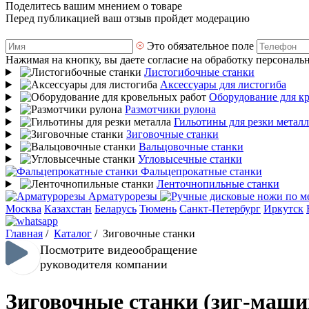
Поделитесь вашим мнением о товаре
Перед публикацией ваш отзыв пройдет модерацию
Это обязательное поле
Нажимая на кнопку, вы даете согласие на обработку персональ
Листогибочные станки
Аксессуары для листогиба
Оборудование для к
Размотчики рулона
Гильотины для резки металл
Зиговочные станки
Вальцовочные станки
Угловысечные станки
Фальцепрокатные станки
Ленточнопильные станки
Арматурорезы
Москва
Казахстан
Беларусь
Тюмень
Санкт-Петербург
Иркутск
Главная
/
Каталог
/
Зиговочные станки
Посмотрите видеообращение
руководителя компании
Зиговочные станки (зиг-маш