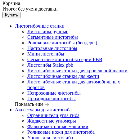
Корзина
Итого:
без учета доставки
Купить
Листогибочные станки
Листогибы ручные
Сегментные листогибы
Роликовые листогибы (бендеры)
Настольные листогибы
Мини листогибы
Сегментные листогибы серии PBB
Листогибы Stalex pbb
Листогибочные станки для кровельной шашки
Листогибочные станки для жести
Листогибочные станки для автомобильных
порогов
Непроходные листогибы
Проходные листогибы
Показать ещё
Аксессуары для листогиба
Ограничители угла гиба
Жидкостные угломеры
Фальцезакаточные машинки
Роликовые ножи для листогиба
Упоры для листогиба