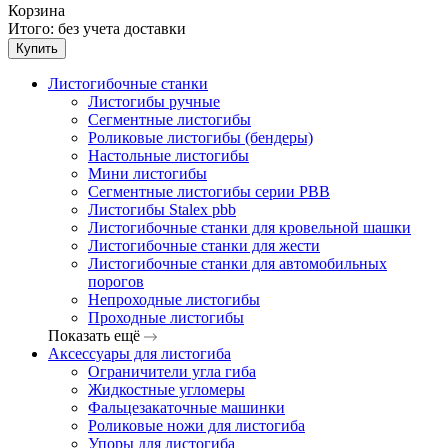
Корзина
Итого:
без учета доставки
Купить
Листогибочные станки
Листогибы ручные
Сегментные листогибы
Роликовые листогибы (бендеры)
Настольные листогибы
Мини листогибы
Сегментные листогибы серии PBB
Листогибы Stalex pbb
Листогибочные станки для кровельной шашки
Листогибочные станки для жести
Листогибочные станки для автомобильных
порогов
Непроходные листогибы
Проходные листогибы
Показать ещё
Аксессуары для листогиба
Ограничители угла гиба
Жидкостные угломеры
Фальцезакаточные машинки
Роликовые ножи для листогиба
Упоры для листогиба