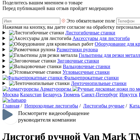
Поделитесь вашим мнением о товаре
Перед публикацией ваш отзыв пройдет модерацию
Это обязательное поле
Нажимая на кнопку, вы даете согласие на обработку персональ
Листогибочные станки
Аксессуары для листогиба
Оборудование для к
Размотчики рулона
Гильотины для резки металл
Зиговочные станки
Вальцовочные станки
Угловысечные станки
Фальцепрокатные станки
Ленточнопильные станки
Арматурорезы
Москва
Казахстан
Беларусь
Тюмень
Санкт-Петербург
Иркутск
Главная
/
Непроходные листогибы
/
Листогибы ручные
/
Ката
Посмотрите видеообращение
руководителя компании
Листогиб ручной Van Mark TM