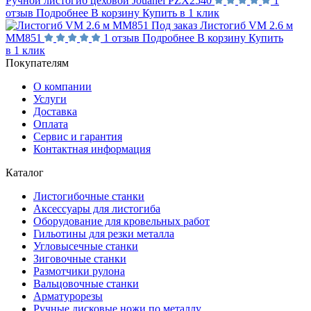
Ручной листогиб цеховой Jouanel PZX2540
1
отзыв
Подробнее
В корзину
Купить в 1 клик
Под заказ
Листогиб VM 2.6 м
MM851
1 отзыв
Подробнее
В корзину
Купить
в 1 клик
Покупателям
О компании
Услуги
Доставка
Оплата
Сервис и гарантия
Контактная информация
Каталог
Листогибочные станки
Аксессуары для листогиба
Оборудование для кровельных работ
Гильотины для резки металла
Угловысечные станки
Зиговочные станки
Размотчики рулона
Вальцовочные станки
Арматурорезы
Ручные дисковые ножи по металлу