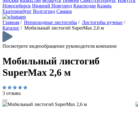
Москва
Казахстан
Беларусь
Тюмень
Санкт-Петербург
Иркутск
Новосибирск
Нижний Новгород
Краснодар
Казань
Екатеринбург
Волгоград
Самара
Главная
/
Непроходные листогибы
/
Листогибы ручные
/
Каталог
/
Мобильный листогиб SuperMax 2,6 м
Посмотрите видеообращение руководителя компании
Мобильный листогиб
SuperMax 2,6 м
3 отзыва