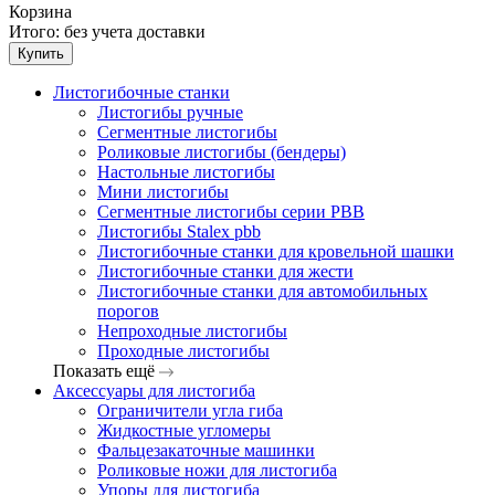
Корзина
Итого:
без учета доставки
Купить
Листогибочные станки
Листогибы ручные
Сегментные листогибы
Роликовые листогибы (бендеры)
Настольные листогибы
Мини листогибы
Сегментные листогибы серии PBB
Листогибы Stalex pbb
Листогибочные станки для кровельной шашки
Листогибочные станки для жести
Листогибочные станки для автомобильных
порогов
Непроходные листогибы
Проходные листогибы
Показать ещё
Аксессуары для листогиба
Ограничители угла гиба
Жидкостные угломеры
Фальцезакаточные машинки
Роликовые ножи для листогиба
Упоры для листогиба