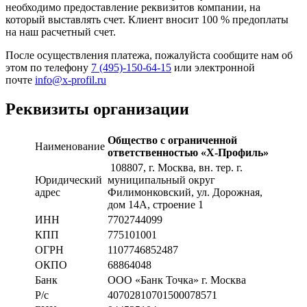
необходимо предоставление реквизитов компании, на
который выставлять счет. Клиент вносит 100 % предоплаты
на наш расчетный счет.
После осуществления платежа, пожалуйста сообщите нам об
этом по телефону
7 (495)-150-64-15
или электронной
почте
info@x-profil.ru
Реквизиты организации
Общество с ограниченной
Наименование
ответственностью «Х-Профиль»
108807
, г. Москва,
вн. тер. г.
Юридический
муниципальный округ
адрес
Филимонковский, ул. Дорожная
,
дом 14А, строение 1
ИНН
7702744099
КПП
775101001
ОГРН
1107746852487
ОКПО
68864048
Банк
ООО «Банк Точка» г. Москва
Р/с
40702810701500078571