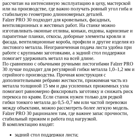
рассчитан на интенсивную эксплуатацию в цеху, мастерской
или на производстве, где важно получать ровный угол гиба и
стабильную геометрию длинномерных деталей.
Falzer PRO 30 подходит для кровельных, фасадных,
вентиляционных и жестяных работ. На станке можно
изготавливать оконные отливы, коньки, ендовы, карнизные и
парапетные планки, откосы, доборные элементы кровли и
фасада, вентиляционные короба, профили и другие изделия из
листового металла. Неограниченная подача листа удобна при
работе с крупными заготовками, а задний стол поддержки
помогает удерживать металл на всей длине.
По сравнению с обычными ручными листогибами Falzer PRO
30 лучше подходит для регулярной гибки металла 1,0–1,2 мм и
серийного производства. Прочная конструкция с
дополнительными ребрами жесткости, прижимная часть из
металла толщиной 15 мм и два усиленных прижимных узла
помогают равномерно фиксировать заготовку и снижать риск
перекоса по краям. Если станок нужен только для редкой
гибки тонкого металла до 0,5–0,7 мм или частой перевозки
между объектами, можно рассмотреть более легкую модель.
Falzer PRO 30 рационален там, где важнее запас прочности,
стабильный прижим и работа под нагрузкой.
В комплектацию входят:
задний стол поддержки листа;