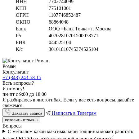
ИНН
7702744099
КПП
775101001
ОГРН
1107746852487
ОКПО
68864048
Банк
ООО «Банк Точка» г. Москва
Р/с
40702810701500078571
БИК
044525104
К/с
30101810745374525104
Роман
Консультант
+7 (343) 243-58-15
Есть вопросы?
Я помогу!
пн-пт с 9:00 до 18:00
Я разбираюсь в листогибах. Если у вас есть вопросы, давайте
свяжемся.
Написать в Телеграм
Заказать звонок
оставить отзыв
Вопросы
С металлом какой максимальной толщины может работать
Falzer PRO 30 на всей заявленной длине в 3 метра?