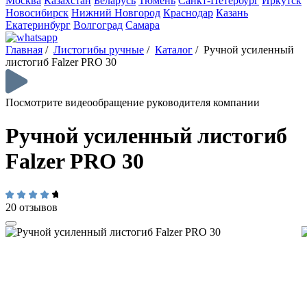
Москва
Казахстан
Беларусь
Тюмень
Санкт-Петербург
Иркутск
Новосибирск
Нижний Новгород
Краснодар
Казань
Екатеринбург
Волгоград
Самара
Главная
/
Листогибы ручные
/
Каталог
/
Ручной усиленный
листогиб Falzer PRO 30
Посмотрите видеообращение руководителя компании
Ручной усиленный листогиб
Falzer PRO 30
20 отзывов