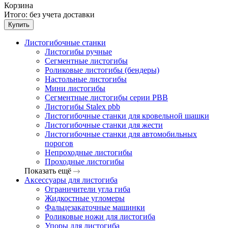
Корзина
Итого:
без учета доставки
Купить
Листогибочные станки
Листогибы ручные
Сегментные листогибы
Роликовые листогибы (бендеры)
Настольные листогибы
Мини листогибы
Сегментные листогибы серии PBB
Листогибы Stalex pbb
Листогибочные станки для кровельной шашки
Листогибочные станки для жести
Листогибочные станки для автомобильных
порогов
Непроходные листогибы
Проходные листогибы
Показать ещё
Аксессуары для листогиба
Ограничители угла гиба
Жидкостные угломеры
Фальцезакаточные машинки
Роликовые ножи для листогиба
Упоры для листогиба