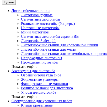
Купить
Листогибочные станки
Листогибы ручные
Сегментные листогибы
Роликовые листогибы (бендеры)
Настольные листогибы
Мини листогибы
Сегментные листогибы серии PBB
Листогибы Stalex pbb
Листогибочные станки для кровельной шашки
Листогибочные станки для жести
Листогибочные станки для автомобильных порогов
Непроходные листогибы
Проходные листогибы
Показать ещё
Аксессуары для листогиба
Ограничители угла гиба
Жидкостные угломеры
Фальцезакаточные машинки
Роликовые ножи для листогиба
Упоры для листогиба
Показать ещё
Оборудование для кровельных работ
Клещи кровельные