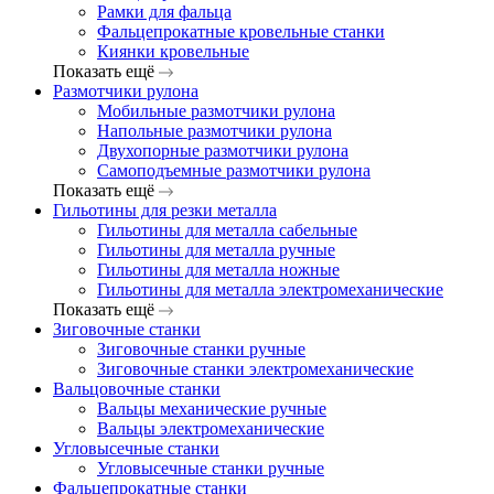
Рамки для фальца
Фальцепрокатные кровельные станки
Киянки кровельные
Показать ещё
Размотчики рулона
Мобильные размотчики рулона
Напольные размотчики рулона
Двухопорные размотчики рулона
Самоподъемные размотчики рулона
Показать ещё
Гильотины для резки металла
Гильотины для металла сабельные
Гильотины для металла ручные
Гильотины для металла ножные
Гильотины для металла электромеханические
Показать ещё
Зиговочные станки
Зиговочные станки ручные
Зиговочные станки электромеханические
Вальцовочные станки
Вальцы механические ручные
Вальцы электромеханические
Угловысечные станки
Угловысечные станки ручные
Фальцепрокатные станки