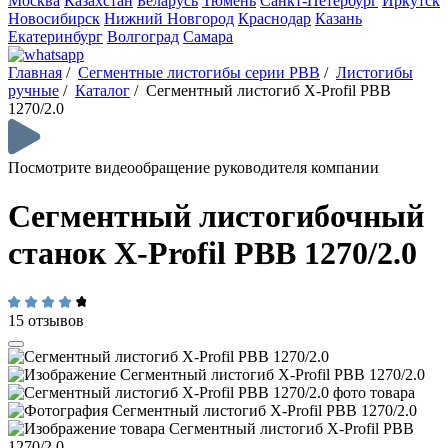
Москва
Казахстан
Беларусь
Тюмень
Санкт-Петербург
Иркутск
Новосибирск
Нижний Новгород
Краснодар
Казань
Екатеринбург
Волгоград
Самара
Главная
/
Сегментные листогибы серии PBB
/
Листогибы
ручные
/
Каталог
/
Сегментный листогиб X-Profil PBB
1270/2.0
Посмотрите видеообращение руководителя компании
Сегментный листогибочный
станок X-Profil PBB 1270/2.0
15 отзывов