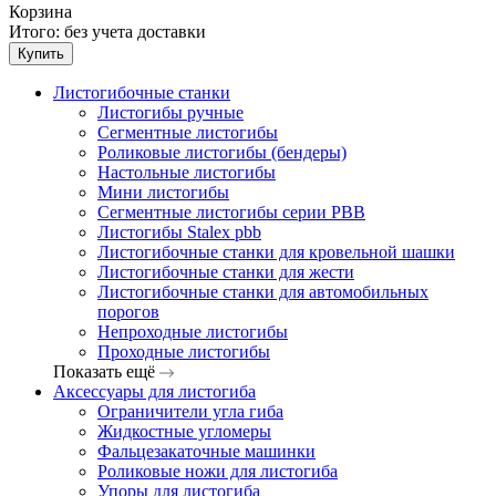
Корзина
Итого:
без учета доставки
Купить
Листогибочные станки
Листогибы ручные
Сегментные листогибы
Роликовые листогибы (бендеры)
Настольные листогибы
Мини листогибы
Сегментные листогибы серии PBB
Листогибы Stalex pbb
Листогибочные станки для кровельной шашки
Листогибочные станки для жести
Листогибочные станки для автомобильных
порогов
Непроходные листогибы
Проходные листогибы
Показать ещё
Аксессуары для листогиба
Ограничители угла гиба
Жидкостные угломеры
Фальцезакаточные машинки
Роликовые ножи для листогиба
Упоры для листогиба