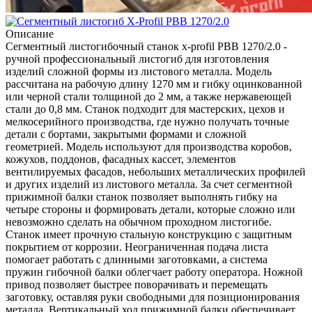
Описание
Сегментный листогибочный станок x-profil PBB 1270/2.0 -
ручной профессиональный листогиб для изготовления
изделий сложной формы из листового металла. Модель
рассчитана на рабочую длину 1270 мм и гибку оцинкованной
или черной стали толщиной до 2 мм, а также нержавеющей
стали до 0,8 мм. Станок подходит для мастерских, цехов и
мелкосерийного производства, где нужно получать точные
детали с бортами, закрытыми формами и сложной
геометрией.
Модель используют для производства коробов,
кожухов, поддонов, фасадных кассет, элементов
вентилируемых фасадов, небольших металлических профилей
и других изделий из листового металла. За счет сегментной
прижимной балки станок позволяет выполнять гибку на
четыре стороны и формировать детали, которые сложно или
невозможно сделать на обычном проходном листогибе.
Станок имеет прочную стальную конструкцию с защитным
покрытием от коррозии. Неограниченная подача листа
помогает работать с длинными заготовками, а система
пружин гибочной балки облегчает работу оператора. Ножной
привод позволяет быстрее поворачивать и перемещать
заготовку, оставляя руки свободными для позиционирования
металла. Вертикальный ход прижимной балки обеспечивает