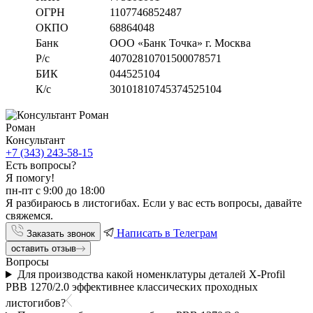
ОГРН
1107746852487
ОКПО
68864048
Банк
ООО «Банк Точка» г. Москва
Р/с
40702810701500078571
БИК
044525104
К/с
30101810745374525104
Роман
Консультант
+7 (343) 243-58-15
Есть вопросы?
Я помогу!
пн-пт с 9:00 до 18:00
Я разбираюсь в листогибах. Если у вас есть вопросы, давайте
свяжемся.
Написать в Телеграм
Заказать звонок
оставить отзыв
Вопросы
Для производства какой номенклатуры деталей X-Profil
PBB 1270/2.0 эффективнее классических проходных
листогибов?