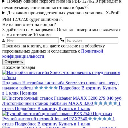
Почему ошибка первого гиба на PBB 1270/2.0 приводит к
неминуемому списанию заготовки в брак?
Для каких производственных участков установка X-Profil
PBB 1270/2.0 будет ошибкой?
Не нашли ответ на вопрос?
Задайте его нам напрямую. Оставьте номер и мы свяжемся с
вами в течение 10 минут
Нажимая на кнопку, вы даете согласие на обработку
персональных данных и соглашаетесь с
Политикой
конфиденциальности
Отправить
Похожие товары
Под заказ
Настройка листогиба Sorex: что проверить перед
началом работы
Подробнее
В корзину
Купить
в 1 клик
Новинка
279 840 руб.
Листогибочный станок Falzbauer MAXX 3200
1
отзыв
Подробнее
В корзину
Купить в 1 клик
Под заказ
Ручной листогиб цеховой Jouanel PZX2540
1
отзыв
Подробнее
В корзину
Купить в 1 клик