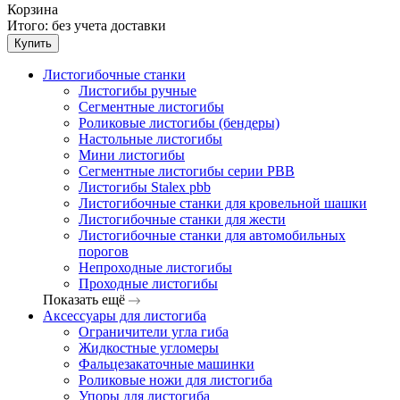
Корзина
Итого:
без учета доставки
Купить
Листогибочные станки
Листогибы ручные
Сегментные листогибы
Роликовые листогибы (бендеры)
Настольные листогибы
Мини листогибы
Сегментные листогибы серии PBB
Листогибы Stalex pbb
Листогибочные станки для кровельной шашки
Листогибочные станки для жести
Листогибочные станки для автомобильных
порогов
Непроходные листогибы
Проходные листогибы
Показать ещё
Аксессуары для листогиба
Ограничители угла гиба
Жидкостные угломеры
Фальцезакаточные машинки
Роликовые ножи для листогиба
Упоры для листогиба