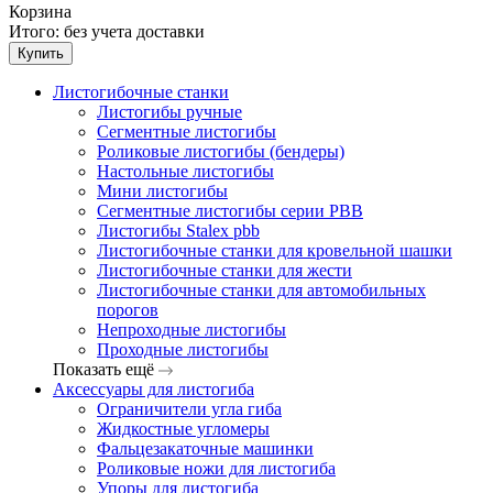
Корзина
Итого:
без учета доставки
Купить
Листогибочные станки
Листогибы ручные
Сегментные листогибы
Роликовые листогибы (бендеры)
Настольные листогибы
Мини листогибы
Сегментные листогибы серии PBB
Листогибы Stalex pbb
Листогибочные станки для кровельной шашки
Листогибочные станки для жести
Листогибочные станки для автомобильных
порогов
Непроходные листогибы
Проходные листогибы
Показать ещё
Аксессуары для листогиба
Ограничители угла гиба
Жидкостные угломеры
Фальцезакаточные машинки
Роликовые ножи для листогиба
Упоры для листогиба