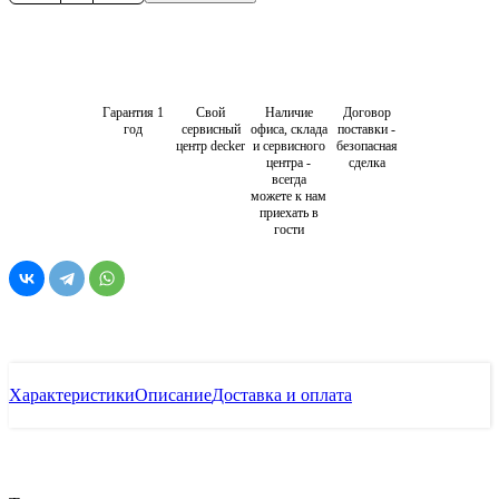
Гарантия 1
Свой
Наличие
Договор
год
сервисный
офиса, склада
поставки -
центр decker
и сервисного
безопасная
центра -
сделка
всегда
можете к нам
приехать в
гости
Характеристики
Описание
Доставка и оплата