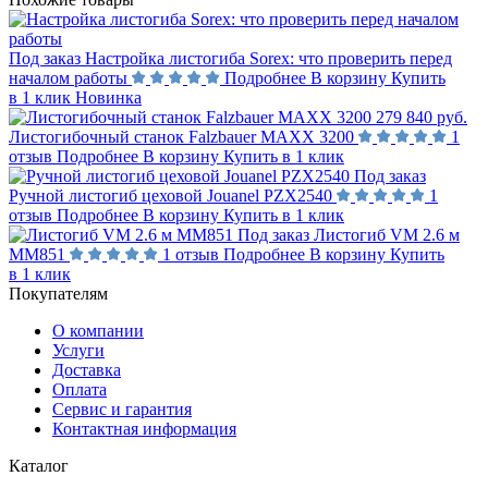
Под заказ
Настройка листогиба Sorex: что проверить перед
началом работы
Подробнее
В корзину
Купить
в 1 клик
Новинка
279 840 руб.
Листогибочный станок Falzbauer MAXX 3200
1
отзыв
Подробнее
В корзину
Купить в 1 клик
Под заказ
Ручной листогиб цеховой Jouanel PZX2540
1
отзыв
Подробнее
В корзину
Купить в 1 клик
Под заказ
Листогиб VM 2.6 м
MM851
1 отзыв
Подробнее
В корзину
Купить
в 1 клик
Покупателям
О компании
Услуги
Доставка
Оплата
Сервис и гарантия
Контактная информация
Каталог