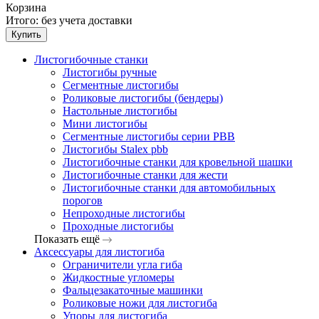
Корзина
Итого:
без учета доставки
Купить
Листогибочные станки
Листогибы ручные
Сегментные листогибы
Роликовые листогибы (бендеры)
Настольные листогибы
Мини листогибы
Сегментные листогибы серии PBB
Листогибы Stalex pbb
Листогибочные станки для кровельной шашки
Листогибочные станки для жести
Листогибочные станки для автомобильных
порогов
Непроходные листогибы
Проходные листогибы
Показать ещё
Аксессуары для листогиба
Ограничители угла гиба
Жидкостные угломеры
Фальцезакаточные машинки
Роликовые ножи для листогиба
Упоры для листогиба