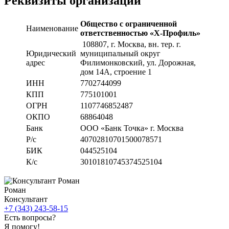
Реквизиты организации
Общество с ограниченной
Наименование
ответственностью «Х-Профиль»
108807
, г. Москва,
вн. тер. г.
Юридический
муниципальный округ
адрес
Филимонковский, ул. Дорожная
,
дом 14А, строение 1
ИНН
7702744099
КПП
775101001
ОГРН
1107746852487
ОКПО
68864048
Банк
ООО «Банк Точка» г. Москва
Р/с
40702810701500078571
БИК
044525104
К/с
30101810745374525104
Роман
Консультант
+7 (343) 243-58-15
Есть вопросы?
Я помогу!