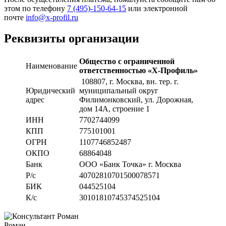
этом по телефону
7 (495)-150-64-15
или электронной
почте
info@x-profil.ru
Реквизиты организации
Общество с ограниченной
Наименование
ответственностью «Х-Профиль»
108807
, г. Москва,
вн. тер. г.
Юридический
муниципальный округ
адрес
Филимонковский, ул. Дорожная
,
дом 14А, строение 1
ИНН
7702744099
КПП
775101001
ОГРН
1107746852487
ОКПО
68864048
Банк
ООО «Банк Точка» г. Москва
Р/с
40702810701500078571
БИК
044525104
К/с
30101810745374525104
Роман