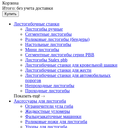
Корзина
Итого:
без учета доставки
Купить
Листогибочные станки
Листогибы ручные
Сегментные листогибы
Роликовые листогибы (бендеры)
Настольные листогибы
Мини листогибы
Сегментные листогибы серии PBB
Листогибы Stalex pbb
Листогибочные станки для кровельной шашки
Листогибочные станки для жести
Листогибочные станки для автомобильных
порогов
Непроходные листогибы
Проходные листогибы
Показать ещё
Аксессуары для листогиба
Ограничители угла гиба
Жидкостные угломеры
Фальцезакаточные машинки
Роликовые ножи для листогиба
Упоры для листогиба