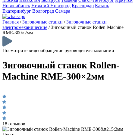
Москва
Казахстан
Беларусь
Тюмень
Санкт-Петербург
Иркутск
Новосибирск
Нижний Новгород
Краснодар
Казань
Екатеринбург
Волгоград
Самара
Главная
/
Зиговочные станки
/
Зиговочные станки
электромеханические
/
Зиговочный станок Rollen-Machine
RME-300×2мм
Посмотрите видеообращение руководителя компании
Зиговочный станок Rollen-
Machine RME-300×2мм
18 отзывов
Цена: