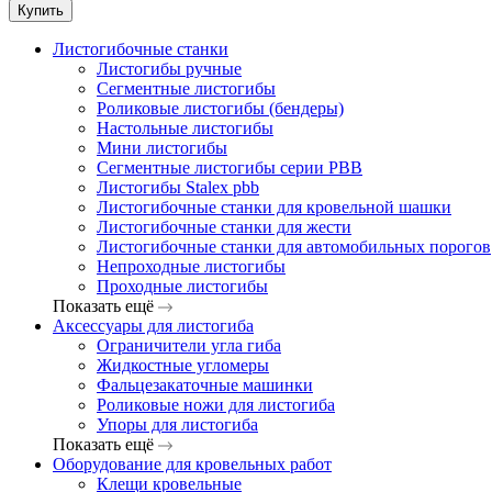
Купить
Листогибочные станки
Листогибы ручные
Сегментные листогибы
Роликовые листогибы (бендеры)
Настольные листогибы
Мини листогибы
Сегментные листогибы серии PBB
Листогибы Stalex pbb
Листогибочные станки для кровельной шашки
Листогибочные станки для жести
Листогибочные станки для автомобильных порогов
Непроходные листогибы
Проходные листогибы
Показать ещё
Аксессуары для листогиба
Ограничители угла гиба
Жидкостные угломеры
Фальцезакаточные машинки
Роликовые ножи для листогиба
Упоры для листогиба
Показать ещё
Оборудование для кровельных работ
Клещи кровельные