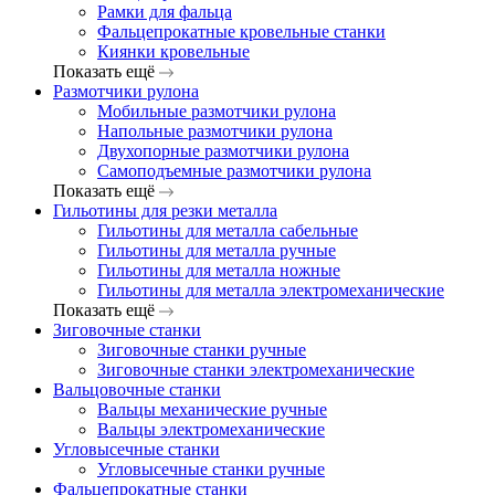
Рамки для фальца
Фальцепрокатные кровельные станки
Киянки кровельные
Показать ещё
Размотчики рулона
Мобильные размотчики рулона
Напольные размотчики рулона
Двухопорные размотчики рулона
Самоподъемные размотчики рулона
Показать ещё
Гильотины для резки металла
Гильотины для металла сабельные
Гильотины для металла ручные
Гильотины для металла ножные
Гильотины для металла электромеханические
Показать ещё
Зиговочные станки
Зиговочные станки ручные
Зиговочные станки электромеханические
Вальцовочные станки
Вальцы механические ручные
Вальцы электромеханические
Угловысечные станки
Угловысечные станки ручные
Фальцепрокатные станки