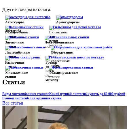
Другие товары каталога
Аксессуары для листогиба
Арматурорезы
Вальцовочные станки
Гильотины для резки металла
Зиговочные станки
Ленточнопильные станки
Листогибочные станки
Оборудование для кровельных работ
Размотчики рулона
Ручные дисковые ножи по металлу
Угловысечные станки
Фальцепрокатные станки
Статьи
Виды листогибочных станков
Какой ручной листогиб купить до 60 000 рублей
Ручной листогиб для крупных строек
Все статьи