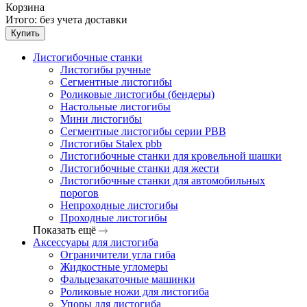
Корзина
Итого:
без учета доставки
Купить
Листогибочные станки
Листогибы ручные
Сегментные листогибы
Роликовые листогибы (бендеры)
Настольные листогибы
Мини листогибы
Сегментные листогибы серии PBB
Листогибы Stalex pbb
Листогибочные станки для кровельной шашки
Листогибочные станки для жести
Листогибочные станки для автомобильных
порогов
Непроходные листогибы
Проходные листогибы
Показать ещё
Аксессуары для листогиба
Ограничители угла гиба
Жидкостные угломеры
Фальцезакаточные машинки
Роликовые ножи для листогиба
Упоры для листогиба