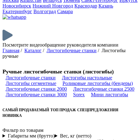
Москва
Казахстан
Беларусь
Тюмень
Санкт-Петербург
Иркутск
Новосибирск
Нижний Новгород
Краснодар
Казань
Екатеринбург
Волгоград
Самара
Посмотрите видеообращение руководителя компании
Главная
/
Каталог
/
Листогибочные станки
/
Листогибы
ручные
Ручные листогибочные станки (листогибы)
Листогибочные станки
Листогибы настольные
Листогибы сегментные
Роликовые листогибы (бендеры)
Листогибочные станки 2000
Листогибочные станки 2500
Листогибочные станки 3000
Sorex
Мини листогибы
САМЫЙ ПРОДАВАЕМЫЙ
ТОП ПРОДАЖ
СПЕЦПРЕДЛОЖЕНИЯ
НОВИНКА
Фильтр по товарам
Габариты мм (брутто)
Вес, кг (нетто)