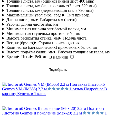
Толщина листа, мм (оцинкованный лист 400 мпа)
Толщина листа, мм (черная сталь ст3 лист 320 мпа)
Толщина листа, мм (нержавеющая сталь 780 мпа)
Максимальный угол гиба, град.
Тип привода
Длина листа, мм
Габариты мм (нетто)
Рабочая длина листогиба, мм
Минимальная ширина загибаемой полки, мм
Минимальная ступенька противогиба, мм
Высота раскрытия станка, мм
Подача листа
Вес, кг (брутто)
Страна происхождения
Количество (металлических) прижимных балок, шт
Высота подъёма балки, мм
Рабочая толщина металла, мм
Бренд
Цена
Рейтинг
В наличии
Подобрать
Под заказ
Листогиб
Germes VM (IM655) 2,2 м
1 отзыв
Подробнее
В
корзину
Купить в 1 клик
Под заказ
Листогиб Germes II поколение (Max-20) 3,2 м
1